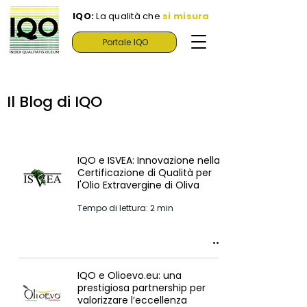
IQO:
La qualità che
si misura
Portale IQO
Il Blog di IQO
IQO e ISVEA: Innovazione nella
Certificazione di Qualità per
l'Olio Extravergine di Oliva
Tempo di lettura: 2 min
IQO e Olioevo.eu: una
prestigiosa partnership per
valorizzare l’eccellenza