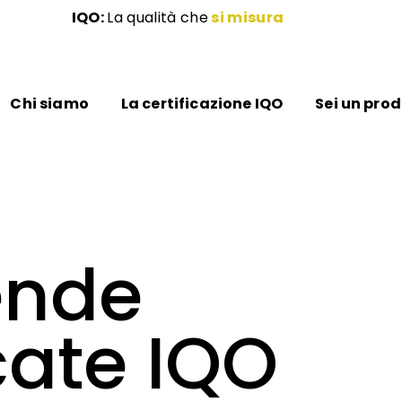
IQO:
La qualità che
si misura
Chi siamo
La certificazione IQO
Sei un pro
ende
icate IQO