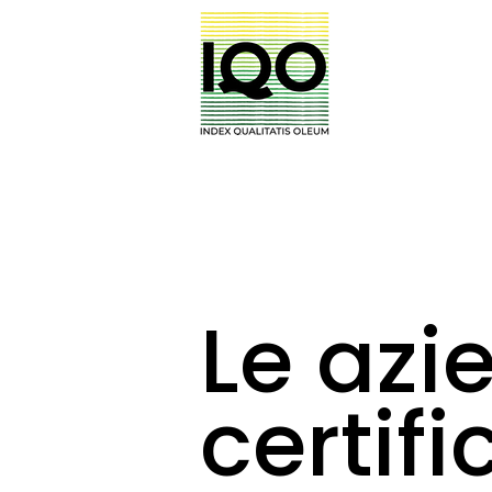
Le azi
certif